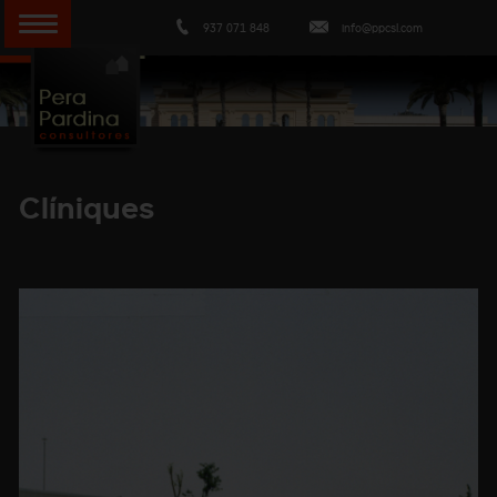
937 071 848
info@ppcsl.com
Clíniques