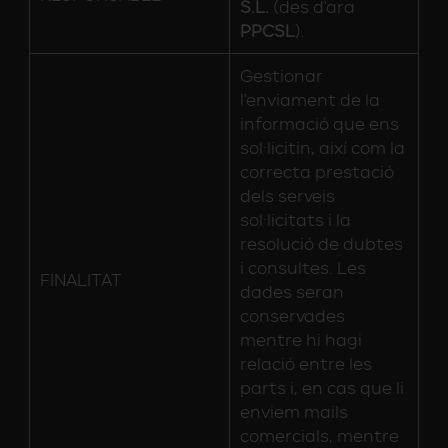
S.L.
(des d'ara
PPCSL
).
Gestionar
l'enviament de la
informació que ens
sol·licitin, així com la
correcta prestació
dels serveis
sol·licitats i la
resolució de dubtes
i consultes. Les
FINALITAT
dades seran
conservades
mentre hi hagi
relació entre les
parts i, en cas que li
enviem mails
comercials, mentre