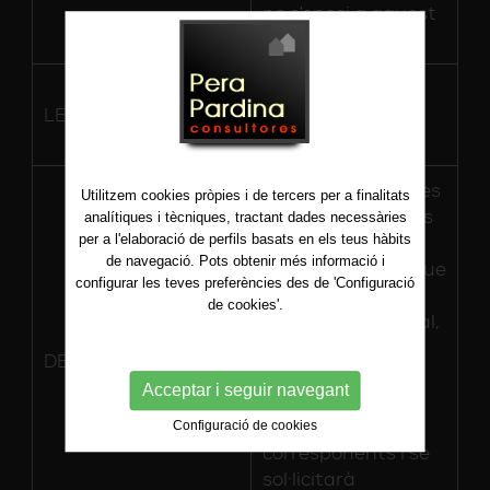
no s'oposi a aquest
tractament.
Execució i
LEGITIMACIÓ
consentiment de
l'interessat.
PPCSL
no cedirà les
Utilitzem cookies pròpies i de tercers per a finalitats
dades dels usuaris
analítiques i tècniques, tractant dades necessàries
a tercers, excepte
per a l'elaboració de perfils basats en els teus hàbits
de navegació. Pots obtenir més informació i
obligació legal o que
configurar les teves preferències des de 'Configuració
es trobi en una
de cookies'.
relació contractual,
per la qual cosa
DESTINATARIS
s'establiran les
Acceptar i seguir navegant
clàusules de
confidencialitat
Configuració de cookies
corresponents i se
sol·licitarà