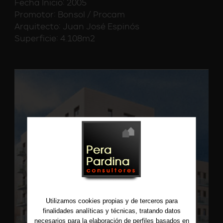
Fecha Inicio: 2005
Promotor: Bonsol / Procam
Arquitecto: Juan José Espinós
Superficie: 4.108m2
Utilizamos cookies propias y de terceros para
finalidades analíticas y técnicas, tratando datos
necesarios para la elaboración de perfiles basados en